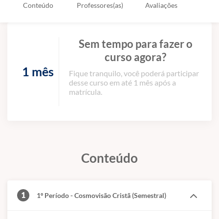
Conteúdo
Professores(as)
Avaliações
Sem tempo para fazer o
curso agora?
1 mês
Fique tranquilo, você poderá participar
desse curso em até 1 mês após a
matrícula.
Conteúdo
1
1º Período - Cosmovisão Cristã (Semestral)