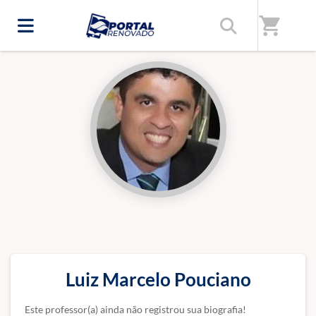
Início
/
Professores(as)
shopping_cart
Luiz Marcelo Pouciano
Este professor(a) ainda não registrou sua biografia!