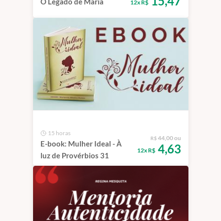
15,47
O Legado de Maria
12x R$
15 horas
44,00 ou
R$
E-book: Mulher Ideal - À
4,63
12x R$
luz de Provérbios 31