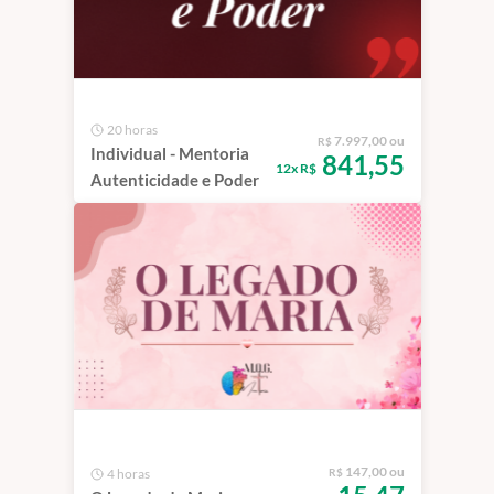
20 horas
7.997,00 ou
R$
Individual - Mentoria
841,55
12x R$
Autenticidade e Poder
147,00 ou
4 horas
R$