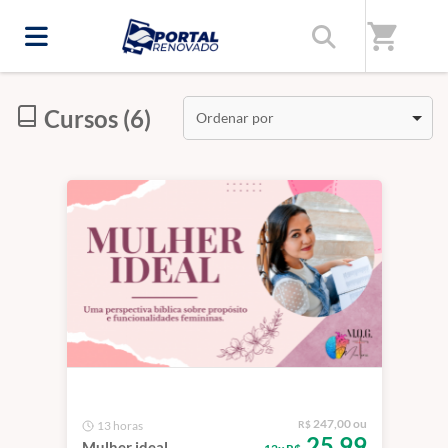
Início
/
Categorias
/
Para a mulher cristã!
shopping_cart
Cursos (6)
Ordenar por
247,00 ou
13 horas
R$
25,99
Mulher ideal