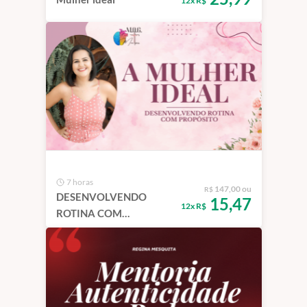
12x R$
7 horas
147,00 ou
R$
DESENVOLVENDO
15,47
12x R$
ROTINA COM
PROPÓSITO