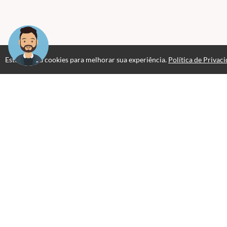
Este site usa cookies para melhorar sua experiência.
Política de Privac
Professores(as)
Mariquely de Oliveira Gomes
Esposa, mãe, serva do Deus Altíssimo.