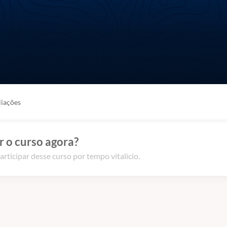
liações
 o curso agora?
articipar desse curso por tempo vitalício.