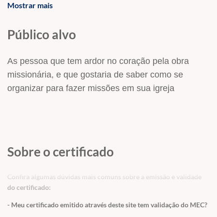
Mostrar mais
para esse fim. O Pr. Florencio faz uma
interessante abordagem sobre o assunto, dando
Público alvo
orientações para a realização desse trabalho. Ele
mostra o passo a passo do empreendimento, que
As pessoa que tem ardor no coração pela obra
trará grandes resultados no cumprimento da
missionária, e que gostaria de saber como se
missão de Deus no mundo. Acreditamos que o
organizar para fazer missões em sua igreja
curso será de extrema importância, para você que
deseja desenvolver um trabalho de despertamento
missionário na igreja. Faça agora a sua inscrição e
comece já a aproveitar este conteúdo.
Sobre o certificado
Confira algumas dúvidas mais comuns sobre a emissão e validade
do certificado:
- Meu certificado emitido através deste site tem validação do MEC?