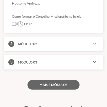
- Meu certificado é aceito pelo CREA, CRC e CRM?
Hudson e Andreza.
Conforme explicado acima, nossos cursos são de nível básico e
livre, ou seja, servem para atualização e qualificação. Todos esses
Como formar o Conselho Missionário na igreja
órgãos são de nível superior.
11:12
(Fontes: Secretaria de Educação de São Paulo e ABED)
2
MÓDULO 02
3
MÓDULO 03
MAIS 3 MÓDULOS