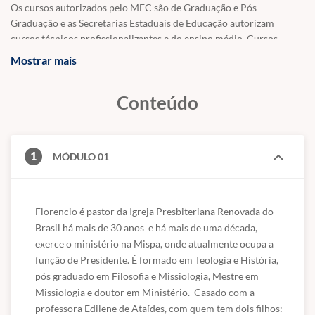
Os cursos autorizados pelo MEC são de Graduação e Pós-
Graduação e as Secretarias Estaduais de Educação autorizam
cursos técnicos profissionalizantes e do ensino médio. Cursos
online são classificados, por lei, como
cursos livres de atualização
Mostrar mais
ou qualificação
, ou seja, não se qualifica como graduação, pós-
graduação ou técnico profissionalizante.
Conteúdo
Os Cursos Livres, passaram a integrar a Educação Profissional,
como Nível Básico após a Lei nº 9.394 - Diretrizes e Bases da
Educação Nacional. Essa é uma modalidade de educação não-
1
formal com duração variável, a fim de proporcionar conhecimentos
MÓDULO 01
que permitam atualizar-se para o trabalho, sem exigências de
escolaridade anterior.
Florencio é pastor da Igreja Presbiteriana Renovada do 
Educação é um direito de todos e é um incentivo a sociedade
,
Brasil há mais de 30 anos  e há mais de uma década,  
previsto por lei na Constituição Federal. É com essa base que
trabalhamos, incentivando a educação. Os cursos livres e os
exerce o ministério na Mispa, onde atualmente ocupa a 
certificados tem validade para fins curriculares e certificações de
função de Presidente. É formado em Teologia e História, 
atualização ou aperfeiçoamento, não sendo válido como técnico,
pós graduado em Filosofia e Missiologia, Mestre em 
graduação ou pós-graduação.
Missiologia e doutor em Ministério.  Casado com a 
professora Edilene de Ataídes, com quem tem dois filhos: 