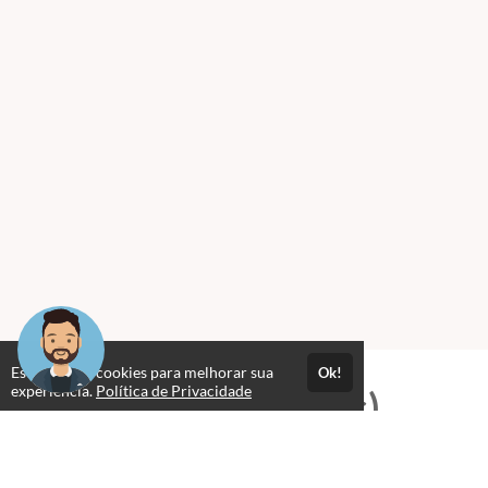
Este site usa cookies para melhorar sua
Ok!
experiência.
Política de Privacidade
Professores(as)