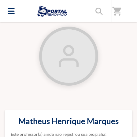
Início
/
Professores(as)
shopping_cart
Matheus Henrique Marques
Este professor(a) ainda não registrou sua biografia!