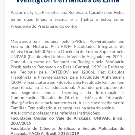
Pastor da Igreja Presbiteriana Renovada, Casado com Helia,
tenho duas filhas: a Jessica e a Thalita e estou como
Presidente do Presbitério do centro
Mestrando em Teologia pelo SPRBC, Pós-graduado em
Ensino de História Pela FIVE- Faculdades Integradas de
Várzea Grande(2006) e em Docência do Ensino Superior pela
UNIVAR (Faculdades Unidas do Vale do Araguaia) em 2017 .
Concluiu o curso de Bacharel em Teologia pelo Seminário
Presbiteriano Renovado do Brasil Central (1996 ) e Bacharel
em Teologia pela FATEBOV em (2006). Fez Cálculos
Trabalhista e Previdenciários pela Faculdade Anhanguera
(2004) e licenciatura em Filosofia pela Faculdade Kurios. Tem
experiência na área educacional. Atuando principalmente
nos seguintes temas: Tecnologia da Informação e
Comunicação, Filosofia do Direito, História da Educação,
divergências de relacionamentos culturais e aconselhamento
Familiar. Tem aplicado suas pesquisas na área do ensino.
Atuei como professor nas referidas instituições:
Faculdades Unidas do Vale do Araguaia, UNIVAR, Brasil.
2007/2019
Faculdade de Ciências Jurídicas e Sociais Aplicadas do
Araguaia, FACISA, Brasil. 2018/2019