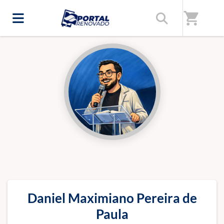
Início
/
Professores(as)
shopping_cart
Daniel Maximiano Pereira de
Paula