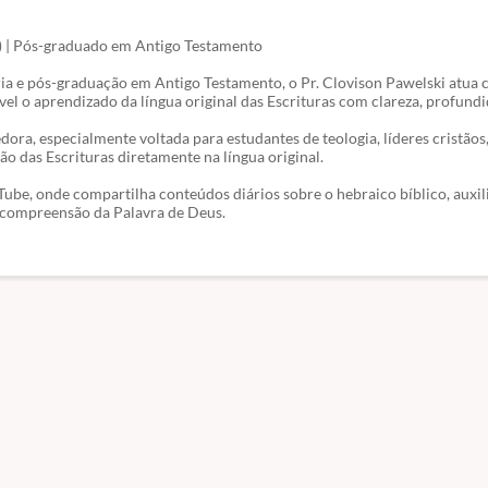
ia) | Pós-graduado em Antigo Testamento
ria e pós-graduação em Antigo Testamento, o Pr. Clovison Pawelski atua
vel o aprendizado da língua original das Escrituras com clareza, profundi
ra, especialmente voltada para estudantes de teologia, líderes cristãos
ão das Escrituras diretamente na língua original.
Tube, onde compartilha conteúdos diários sobre o hebraico bíblico, auxi
e compreensão da Palavra de Deus.