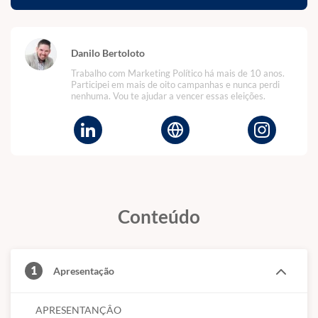
Danilo Bertoloto
Trabalho com Marketing Político há mais de 10 anos.
Participei em mais de oito campanhas e nunca perdi
nenhuma. Vou te ajudar a vencer essas eleições.
Conteúdo
1
Apresentação
APRESENTANÇÂO