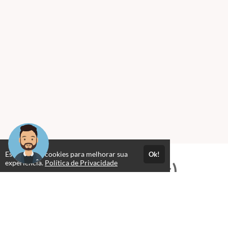
Este site usa cookies para melhorar sua
Ok!
experiência.
Política de Privacidade
Professores(as)
SEMINÁRIO PRESBITERIANO