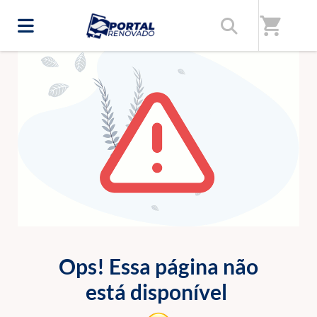
shopping_cart
ERRO 404
Ops! Essa página não
está disponível