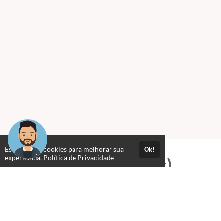
Este site usa cookies para melhorar sua
Ok!
experiência.
Política de Privacidade
Professores(as)
SEMINÁRIO PRESBITERIANO