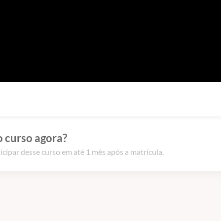
o curso agora?
icipar desse curso em até 1 mês após a matrícula.